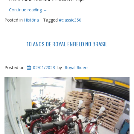
“Significados
Continue reading
→
dos
Posted in
História
Tagged
#classic350
adesivos
Classic
350
Signals”
10 ANOS DE ROYAL ENFIELD NO BRASIL
Posted on
02/01/2023
by
Royal Riders