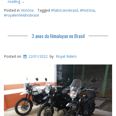
“Inaugurada
reading
→
a
Posted in
História
Tagged
#fabricanobrasil
,
#história
,
linha
#royalenfieldnobrasil
de
montagem
Royal
Enfield
3 anos da Himalayan no Brasil
em
Manaus”
Posted on
22/01/2022
by
Royal Riders