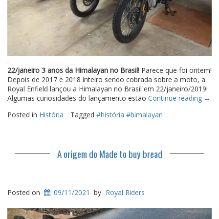
.
22/janeiro 3 anos da Himalayan no Brasil!
Parece que foi ontem!
Depois de 2017 e 2018 inteiro sendo cobrada sobre a moto, a
Royal Enfield lançou a Himalayan no Brasil em 22/janeiro/2019!
“3
Algumas curiosidades do lançamento estão
Continue reading
→
anos
Posted in
História
Tagged
#história #himalayan
da
Hima
no
Brasi
A origem do Made to buy bread
Posted on
09/11/2021
by
Royal Riders