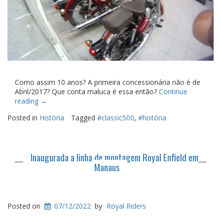
Como assim 10 anos? A primeira concessionária não é de
Abril/2017? Que conta maluca é essa então?
Continue
“10
reading
→
ANOS
Posted in
História
Tagged
#classic500
,
#história
DE
ROYAL
ENFIELD
NO
Inaugurada a linha de montagem Royal Enfield em
BRASIL”
Manaus
Posted on
07/12/2022
by
Royal Riders