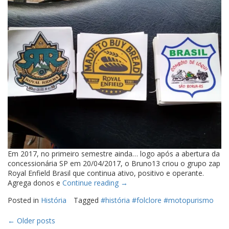
Em 2017, no primeiro semestre ainda… logo após a abertura da
concessionária SP em 20/04/2017, o Bruno13 criou o grupo zap
Royal Enfield Brasil que continua ativo, positivo e operante.
“A
Agrega donos e
Continue reading
→
origem
Posted in
História
Tagged
#história #folclore #motopurismo
do
Made
Posts
←
Older posts
to