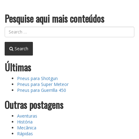
buy
navigation
bread”
Pesquise aqui mais conteúdos
Search
Últimas
Pneus para Shotgun
Pneus para Super Meteor
Pneus para Guerrilla 450
Outras postagens
Aventuras
História
Mecânica
Rápidas