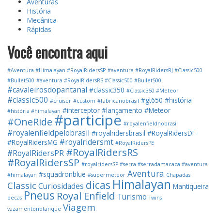
Aventuras
História
Mecânica
Rápidas
Você encontra aqui
#Aventura #Himalayan #RoyalRidersSP
#aventura #RoyalRidersRJ #Classic500
#Bullet500
#aventura #RoyalRidersRS #Classic500 #Bullet500
#cavaleirosdopantanal
#classic350
#Classic350 #Meteor
#classic500
#gt650
#história
#cruiser
#custom
#fabricanobrasil
#interceptor
#lançamento
#Meteor
#história #himalayan
#participe
#OneRide
#royalenfieldnobrasil
#royalenfieldpelobrasil
#royalridersbrasil
#RoyalRidersDF
#royalridersmt
#RoyalRidersMG
#RoyalRidersPE
#RoyalRidersRS
#RoyalRidersPR
#RoyalRidersSP
#royalridersSP #serra #serradamacaca #aventura
Aventura
#squadronblue
#himalayan
#supermeteor
Chapadas
Himalayan
dicas
Classic
Curiosidades
Mantiqueira
Pneus
Royal Enfield
Turismo
pecas
Twins
Viagem
vazamentonotanque