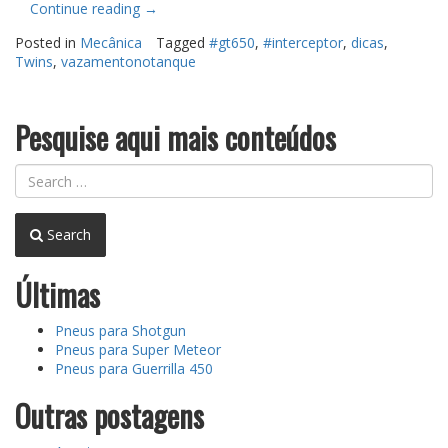
“Dica
Continue reading
→
–
Posted in
Mecânica
Tagged
#gt650
,
#interceptor
,
dicas
,
Reposição
Twins
,
vazamentonotanque
da
guarnição
da
tampa
Pesquise aqui mais conteúdos
do
tanque
de
combustível
(Interceptor
Search
/
Continental
650)”
Últimas
Pneus para Shotgun
Pneus para Super Meteor
Pneus para Guerrilla 450
Outras postagens