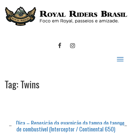
FACEBOOK
INSTAGRAM
Toggle
navigat
Tag:
Twins
Dica – Reposição da guarnição da tampa do tanque
de combustível (Interceptor / Continental 650)