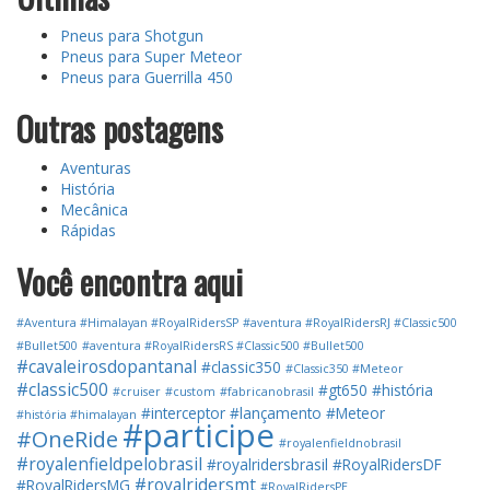
Pneus para Shotgun
Pneus para Super Meteor
Pneus para Guerrilla 450
Outras postagens
Aventuras
História
Mecânica
Rápidas
Você encontra aqui
#Aventura #Himalayan #RoyalRidersSP
#aventura #RoyalRidersRJ #Classic500
#Bullet500
#aventura #RoyalRidersRS #Classic500 #Bullet500
#cavaleirosdopantanal
#classic350
#Classic350 #Meteor
#classic500
#gt650
#história
#cruiser
#custom
#fabricanobrasil
#interceptor
#lançamento
#Meteor
#história #himalayan
#participe
#OneRide
#royalenfieldnobrasil
#royalenfieldpelobrasil
#royalridersbrasil
#RoyalRidersDF
#royalridersmt
#RoyalRidersMG
#RoyalRidersPE