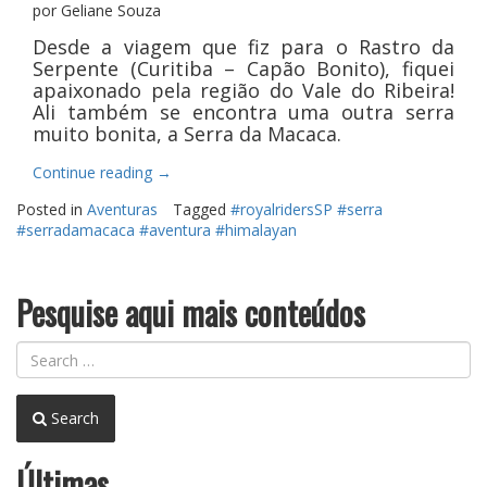
por Geliane Souza
Desde a viagem que fiz para o Rastro da
Serpente (Curitiba – Capão Bonito), fiquei
apaixonado pela região do Vale do Ribeira!
Ali também se encontra uma outra serra
muito bonita, a Serra da Macaca.
“Passeio
Continue reading
→
pela
Posted in
Aventuras
Tagged
#royalridersSP #serra
Serra
#serradamacaca #aventura #himalayan
da
Macaca”
Pesquise aqui mais conteúdos
Search
Últimas